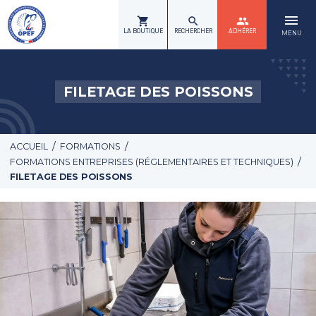
menu
shopping_cart
search
group
LA BOUTIQUE
RECHERCHER
ADHÉRER
MENU
FILETAGE DES POISSONS
/
/
ACCUEIL
FORMATIONS
/
FORMATIONS ENTREPRISES (RÉGLEMENTAIRES ET TECHNIQUES)
FILETAGE DES POISSONS