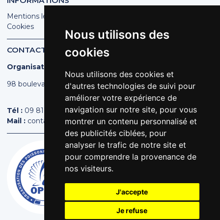
INFORMATIONS
Mentions légales
Cookies
Nous utilisons des
CONTACT
cookies
Organisation des Poissonniers Écaillers de France
Nous utilisons des cookies et
98 boulevard Pereire | 75017 PARIS
d'autres technologies de suivi pour
améliorer votre expérience de
navigation sur notre site, pour vous
Tél :
09 81 44 44 43
Mail :
contact@poissonniers.com
montrer un contenu personnalisé et
des publicités ciblées, pour
analyser le trafic de notre site et
pour comprendre la provenance de
nos visiteurs.
J'accepte
Je refuse