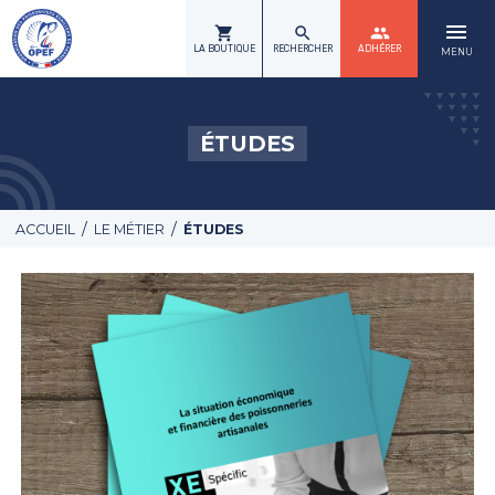
menu
shopping_cart
search
group
LA BOUTIQUE
RECHERCHER
ADHÉRER
MENU
ÉTUDES
/
/
ACCUEIL
LE MÉTIER
ÉTUDES