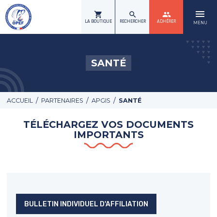
menu
shopping_cart
search
group
LA BOUTIQUE
RECHERCHER
ADHÉRER
MENU
SANTÉ
/
/
/
ACCUEIL
PARTENAIRES
APGIS
SANTÉ
TÉLÉCHARGEZ VOS DOCUMENTS
IMPORTANTS
BULLETIN INDIVIDUEL D'AFFILIATION