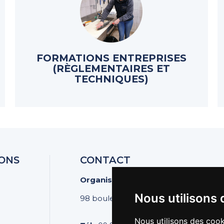
FORMATIONS ENTREPRISES
(RÈGLEMENTAIRES ET
TECHNIQUES)
ONS
CONTACT
Organisation des Poissonniers Écai
Nous utilisons 
98 boulevard Pereire | 75017 PARIS
Nous utilisons des cook