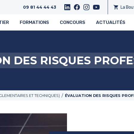
shopping_cart
La Bou
09 81 44 44 43
TIER
FORMATIONS
CONCOURS
ACTUALITÉS
N DES RISQUES PROF
/
GLEMENTAIRES ET TECHNIQUES)
ÉVALUATION DES RISQUES PROF