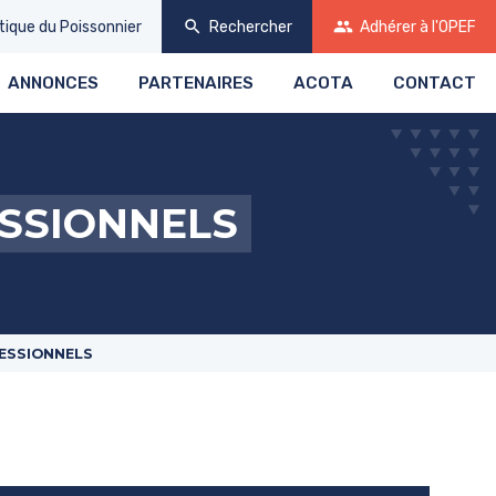
search
group
tique
du Poissonnier
Rechercher
Adhérer
à l'OPEF
ANNONCES
PARTENAIRES
ACOTA
CONTACT
ESSIONNELS
ESSIONNELS