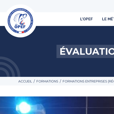
L'OPEF
LE MÉ
ÉVALUATIO
/
/
ACCUEIL
FORMATIONS
FORMATIONS ENTREPRISES (RÉ