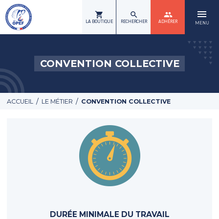
menu
shopping_cart
search
group
LA BOUTIQUE
RECHERCHER
ADHÉRER
MENU
CONVENTION COLLECTIVE
/
/
ACCUEIL
LE MÉTIER
CONVENTION COLLECTIVE
DURÉE MINIMALE DU TRAVAIL