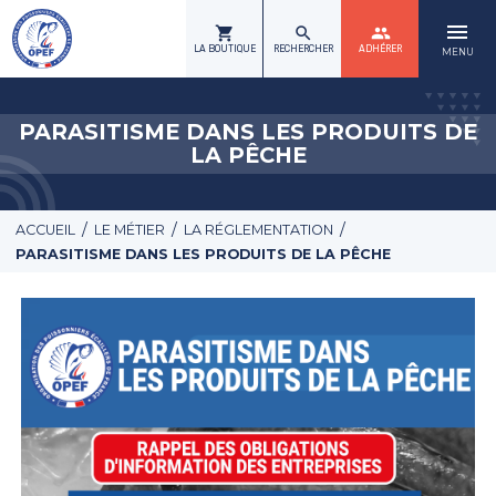
menu
shopping_cart
search
group
LA BOUTIQUE
RECHERCHER
ADHÉRER
MENU
PARASITISME DANS LES PRODUITS DE
LA PÊCHE
/
/
/
ACCUEIL
LE MÉTIER
LA RÉGLEMENTATION
PARASITISME DANS LES PRODUITS DE LA PÊCHE