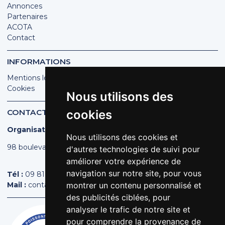
Annonces
Partenaires
ACOTA
Contact
INFORMATIONS
Mentions légales
Cookies
Nous utilisons des
CONTACT
cookies
Organisation des Poissonniers Écaillers de France
Nous utilisons des cookies et
98 boulevard Pereire | 75017 PARIS
d'autres technologies de suivi pour
améliorer votre expérience de
navigation sur notre site, pour vous
Tél :
09 81 44 44 43
Mail :
contact@poissonniers.com
montrer un contenu personnalisé et
des publicités ciblées, pour
analyser le trafic de notre site et
pour comprendre la provenance de