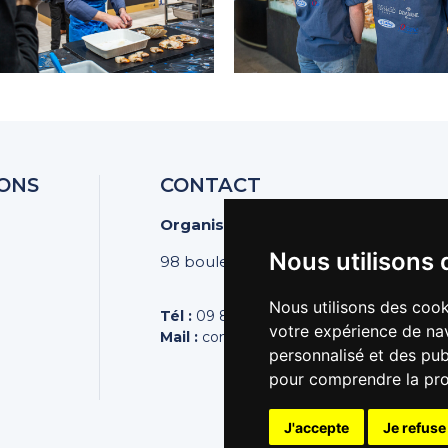
ONS
CONTACT
Organisation des Poissonniers Écai
Nous utilisons 
98 boulevard Pereire | 75017 PARIS
Nous utilisons des cook
Tél :
09 81 44 44 43
votre expérience de nav
Mail :
contact@poissonniers.com
personnalisé et des publ
pour comprendre la pro
J'accepte
Je refuse