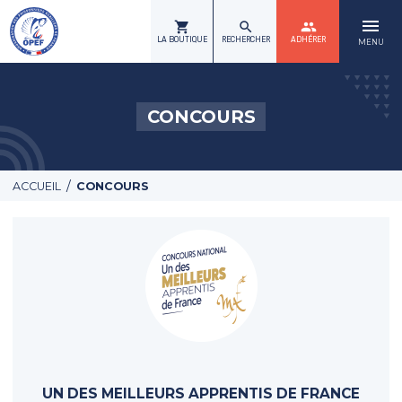
menu
shopping_cart
search
group
LA BOUTIQUE
RECHERCHER
ADHÉRER
MENU
CONCOURS
/
ACCUEIL
CONCOURS
UN DES MEILLEURS APPRENTIS DE FRANCE