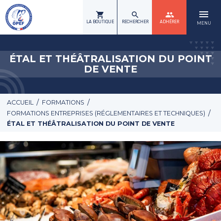
menu
shopping_cart
search
group
LA BOUTIQUE
RECHERCHER
ADHÉRER
MENU
ÉTAL ET THÉÂTRALISATION DU POINT
DE VENTE
/
/
ACCUEIL
FORMATIONS
/
FORMATIONS ENTREPRISES (RÉGLEMENTAIRES ET TECHNIQUES)
ÉTAL ET THÉÂTRALISATION DU POINT DE VENTE