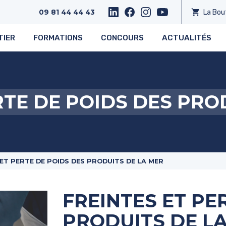
shopping_cart
La Bou
09 81 44 44 43
TIER
FORMATIONS
CONCOURS
ACTUALITÉS
RTE DE POIDS DES PRO
 ET PERTE DE POIDS DES PRODUITS DE LA MER
FREINTES ET PE
PRODUITS DE L