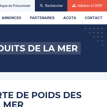
search
group
tique
du Poissonnier
Rechercher
Adhérer
à l'OPEF
ANNONCES
PARTENAIRES
ACOTA
CONTACT
DUITS DE LA MER
RTE DE POIDS DES
A MER