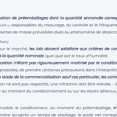
sation de préemballages dont la quantité annoncée corre
leurs », responsables du mesurage, du contrôle et le l'étiqu
 pertes de masse prévisibles dues au phénomène de dessicca
tion)
sur le marché,
les lots doivent satisfaire aux critères de c
à la quantité nominale
, quel que soit le taux d'humidité.
ation n'étant pas rigoureusement maitrisé par le conditi
grossistes, de prendre certaines précautions dans l'interpréta
au stade de la commercialisation sauf cas particulier, les con
tion ne sont pas respectés, une infraction doit être relevée, 
té au moment du conditionnement ou sur les stocks détenus…
révisible, le conditionneur, au moment du préemballage,
n
nière qu'après un temps de stockage, le poids net corre