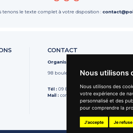
 tenons le texte complet à votre disposition :
contact@poi
ONS
CONTACT
Organisation des Poissonniers Écai
Nous utilisons 
98 boulevard Pereire | 75017 PARIS
Nous utilisons des cook
Tél :
09 81 44 44 43
votre expérience de nav
Mail :
contact@poissonniers.com
personnalisé et des publ
pour comprendre la pro
J'accepte
Je refuse