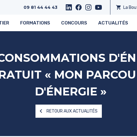
shopping_cart
La Bou
09 81 44 44 43
TIER
FORMATIONS
CONCOURS
ACTUALITÉS
 CONSOMMATIONS D'ÉN
GRATUIT « MON PARCO
D'ÉNERGIE »
navigate_before
RETOUR AUX ACTUALITÉS