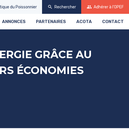
search
group
tique
du Poissonnier
Rechercher
Adhérer
à l'OPEF
ANNONCES
PARTENAIRES
ACOTA
CONTACT
ERGIE GRÂCE AU
URS ÉCONOMIES