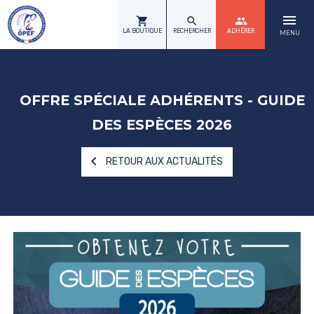
menu
shopping_cart
search
group
LA BOUTIQUE
RECHERCHER
ADHÉRER
MENU
OFFRE SPÉCIALE ADHÉRENTS - GUIDE
DES ESPÈCES 2026
navigate_before
RETOUR AUX ACTUALITÉS