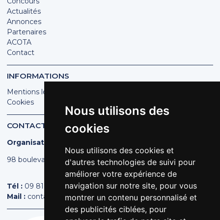
Concours
Actualités
Annonces
Partenaires
ACOTA
Contact
INFORMATIONS
Mentions légales
Cookies
Nous utilisons des
CONTACT
cookies
Organisation des Poissonniers Écaillers de France
Nous utilisons des cookies et
98 boulevard Pereire | 75017 PARIS
d'autres technologies de suivi pour
améliorer votre expérience de
navigation sur notre site, pour vous
Tél :
09 81 44 44 43
Mail :
contact@poissonniers.com
montrer un contenu personnalisé et
des publicités ciblées, pour