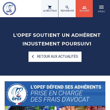
menu
shopping_cart
search
group
LA BOUTIQUE
RECHERCHER
ADHÉRER
MENU
L'OPEF SOUTIENT UN ADHÉRENT
INJUSTEMENT POURSUIVI
navigate_before
RETOUR AUX ACTUALITÉS