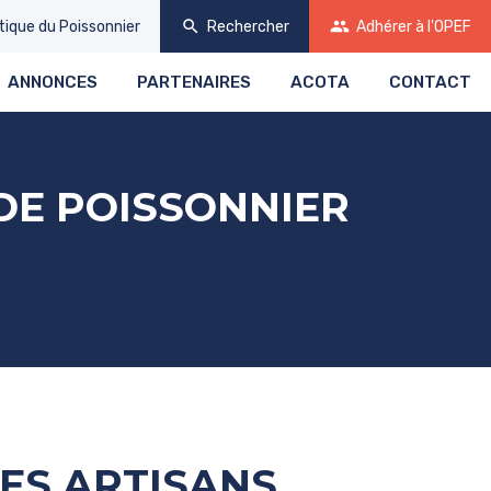
search
group
tique
du Poissonnier
Rechercher
Adhérer
à l'OPEF
ANNONCES
PARTENAIRES
ACOTA
CONTACT
DE POISSONNIER
ES ARTISANS