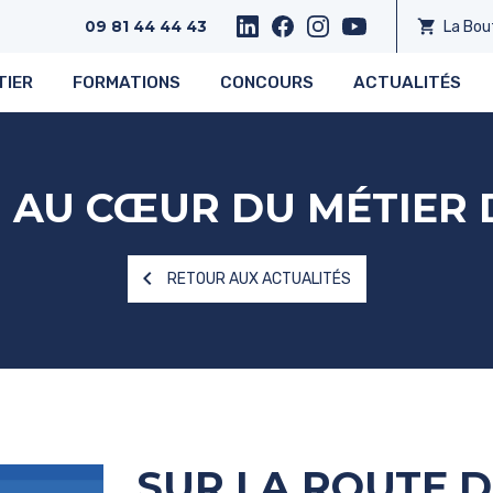
shopping_cart
La Bou
09 81 44 44 43
TIER
FORMATIONS
CONCOURS
ACTUALITÉS
 AU CŒUR DU MÉTIER 
navigate_before
RETOUR AUX ACTUALITÉS
SUR LA ROUTE D