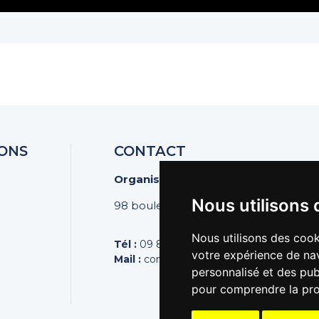
ONS
CONTACT
Organisation des Poissonniers Écai
Nous utilisons 
98 boulevard Pereire | 75017 PARIS
Nous utilisons des cook
Tél :
09 81 44 44 43
votre expérience de nav
Mail :
contact@poissonniers.com
personnalisé et des publ
pour comprendre la pro